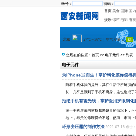
帐号：
密码：
首页
美食
国际
国内
娱乐
综艺
电影
电视
您现在的位置：
首页
>>
电子元件
>> 列表
电子元件
为iPhone12而生！掌护钢化膜你值得
随着手机体验的提升，其在生活中所饰演的
长，几乎是做到了手机不离身，这也造成了不
拒绝手机有害光线，掌护医用护眼钢化
源于手机屏幕的材质越来越贵的情况下，不
地上，昂贵的修理费给不起。然而，市面上贴
环形变压器的制作方法
2021-07-16 点击