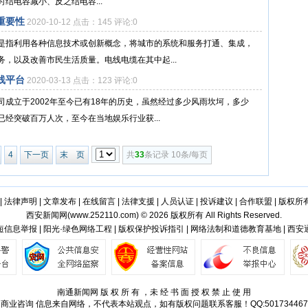
结电容减小、反之结电容...
重要性
2020-10-12 点击：145 评论:0
是指利用各种信息技术或创新概念，将城市的系统和服务打通、集成，
，以及改善市民生活质量。电线电缆在其中起...
线平台
2020-03-13 点击：123 评论:0
成立于2002年至今已有18年的历史，虽然经过多少风雨坎坷，多少
经突破百万人次，至今在当地娱乐行业获...
4
下一页
末 页
共
33
条记录 10条/每页
|
法律声明
|
文章发布
|
在线留言
|
法律支援
|
人员认证
|
投诉建议
|
合作联盟
|
版权所
西安新闻网(
www.252110.com
) © 2026 版权所有 All Rights Reserved.
信息举报 | 阳光·绿色网络工程 | 版权保护投诉指引 | 网络法制和道德教育基地 | 西
南通新闻网 版 权 所 有 ，未 经 书 面 授 权 禁 止 使 用
商业咨询
信息来自网络，不代表本站观点，如有版权问题联系客服！QQ:501734467