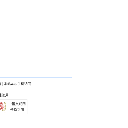
有
|
本站wap手机访问
安通管局