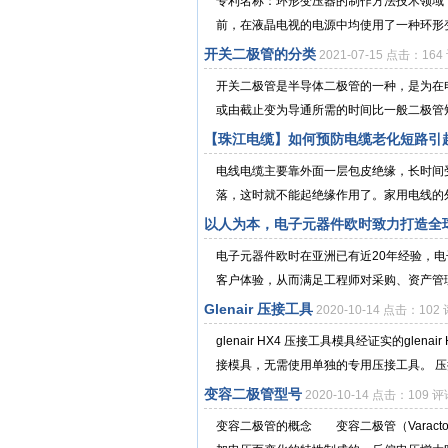
专利名称：环形变压器的制作方法技术领域
前，在液晶电视的电源中均使用了一种环形变
开关二极管的分类
2021-07-15 点击：164
开关二极管是半导体二极管的一种，是为在电
或由截止变为导通所需的时间比一般二极管短，
【珠江电缆】如何预防电缆老化短路引
电线电缆主要靠外面一层包皮绝缘，长时间
落，这时就不能起绝缘作用了。家用电线的外
以人为本，电子元器件欧时致力打造全
电子元器件欧时在亚洲已有近20年经验，
客户体验，从而满足工程师对采购、资产管理
Glenair 压接工具
2020-10-14 点击：102 
glenair HX4 压接工具模具经证实的glena
接模具，无需使用单独的专用压接工具。 压接.
变容二极管型号
2020-10-14 点击：109 评
变容二极管的概念 变容二极管（Varacto