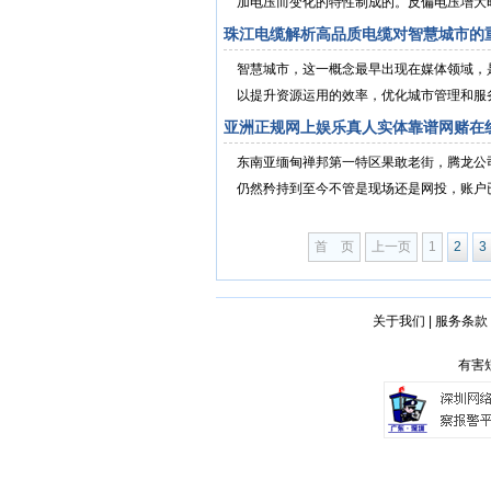
加电压而变化的特性制成的。反偏电压增大时
珠江电缆解析高品质电缆对智慧城市的
智慧城市，这一概念最早出现在媒体领域，
以提升资源运用的效率，优化城市管理和服务
亚洲正规网上娱乐真人实体靠谱网赌在
东南亚缅甸禅邦第一特区果敢老街，腾龙公司
仍然矜持到至今不管是现场还是网投，账户已
首 页
上一页
1
2
3
关于我们
|
服务条款
有害短