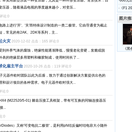
：本实用新型涉及一种变压器，尤其是一种环形变压器。背景技术：目
·
600元
压器，随着液晶电视的厚度越来越小，对变压...
·
《F1 
 评论:0
图片推
路上进行'开'、'关'而特殊设计制造的一类二极管。它由导通变为截止
常见的有2AK、2DK等系列，主...
起火灾
2020-12-02 点击：165 评论:0
《黑
受到外界气体的腐蚀，绝缘性能逐渐降低，慢慢老化变硬，发脆或脱
表的绝缘层多用塑料和橡胶制成，使用时间长了...
球化雇主平台
2020-10-26 点击：119 评论:0
电子元器件欧时团队以此为后盾，致力于通过创新解决方案提供出色的
和设计项目的各种需求。电子元器件欧时强大...
评论:0
ir HX4 (M22520/5-01) 棘齿压接工具框架，带有可互换的同轴连接器压
..
论:0
rDiodes）又称'可变电抗二极管'，是利用pN结反偏时结电容大小随外