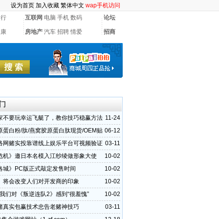
设为首页
加入收藏
繁体中文
wap手机访问
银行
互联网
电脑
手机
数码
论坛
健康
房地产
汽车
招聘
情爱
招商
门
家不要玩幸运飞艇了，教你技巧稳赢方法
11-24
蛋白粉/肽/燕窝胶原蛋白肽现货/OEM贴
06-12
首选华源晨泰
络网赌实投靠谱线上娱乐平台可视频验证
03-11
场
危机》邀日本名模入江纱绫做形象大使
10-02
洛城》PC版正式敲定发售时间
10-02
》将会改变人们对开发商的印象
10-02
：我们对《叛逆连队2》感到“很羞愧”
10-02
赌真实包赢技术忠告老赌神技巧
03-11