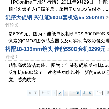
【PConline广州站 行情】2011年9月29日，佳能
相当火爆的入门级单反，采用了CMOS传感器，180
混搭大促销 买佳能600D套机送55-250mm
2
评论:0
是6999元。图为：佳能单反相机E0S 600DE0S 
像素的CMOS图像感应器以及可实现高效影像处理的DI
搭配18-135mm镜头 佳能550D套机6299元
评论:0
贴和高级清洁套装。 图为：佳能数码单反相机55
反相机550D除了上述这些功能以外，新的550D还
度。感光度方...
首 页
上一页
1
2
3
下一页
末 页