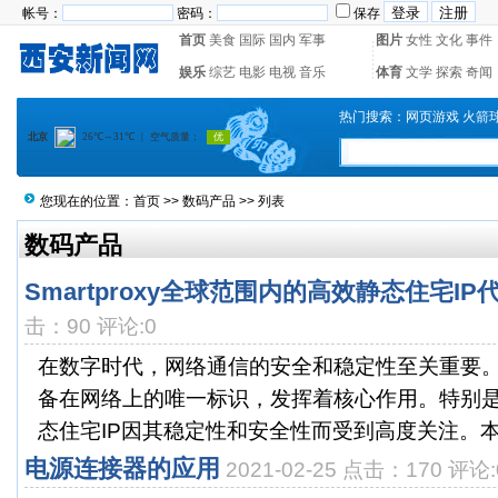
帐号：
密码：
保存
首页
美食
国际
国内
军事
图片
女性
文化
事件
娱乐
综艺
电影
电视
音乐
体育
文学
探索
奇闻
热门搜索：
网页游戏
火箭
您现在的位置：
首页
>>
数码产品
>> 列表
数码产品
Smartproxy全球范围内的高效静态住宅IP
击：90 评论:0
在数字时代，网络通信的安全和稳定性至关重要。
备在网络上的唯一标识，发挥着核心作用。特别
态住宅IP因其稳定性和安全性而受到高度关注。本文
电源连接器的应用
2021-02-25 点击：170 评论: