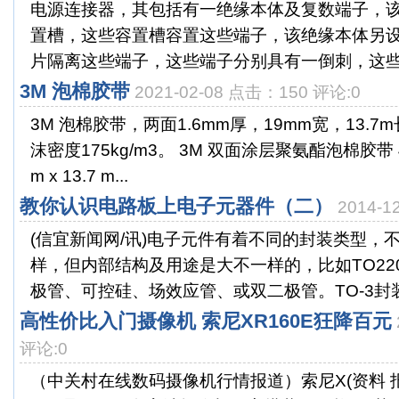
电源连接器，其包括有一绝缘本体及复数端子，
置槽，这些容置槽容置这些端子，该绝缘本体另
片隔离这些端子，这些端子分别具有一倒刺，这些端
3M 泡棉胶带
2021-02-08 点击：150 评论:0
3M 泡棉胶带，两面1.6mm厚，19mm宽，13.
沫密度175kg/m3。 3M 双面涂层聚氨酯泡棉胶带 
m x 13.7 m...
教你认识电路板上电子元器件（二）
2014-
(信宜新闻网/讯)电子元件有着不同的封装类型，
样，但内部结构及用途是大不一样的，比如TO22
极管、可控硅、场效应管、或双二极管。TO-3封装的
高性价比入门摄像机 索尼XR160E狂降百元
评论:0
（中关村在线数码摄像机行情报道）索尼X(资料 报