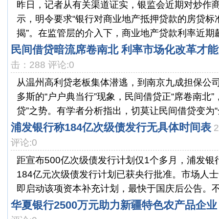
昨日，记者从有关渠道证实，银监会近期对炒作
示，明令要求“银行对商业地产抵押贷款的房贷标
揭”。在监管层的介入下，商业地产贷款利率近期飙
民间借贷暗流席卷南北 利率市场化改革才能
击：288 评论:0
从温州高利贷老板集体潜逃，到南京九成担保公
多斯的“户户典当行”现象，民间借贷正“席卷南北”
贷”之势。有学者分析指出，切莫让民间借贷变为“全
浦发银行称184亿次级债发行无具体时间表
评论:0
距宣布500亿次级债发行计划仅1个多月，浦发
184亿元次级债发行计划已获央行批准。市场人
即启动该项资本补充计划，最快于国庆后公告。不过
华夏银行2500万元助力新疆特色农产品企业