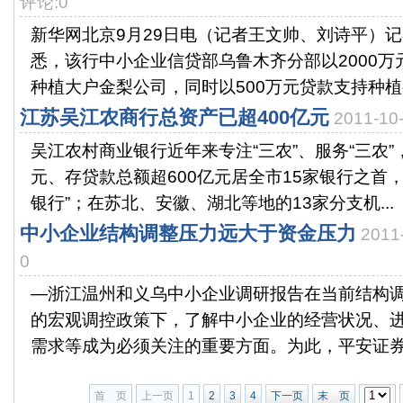
评论:0
新华网北京9月29日电（记者王文帅、刘诗平）记
悉，该行中小企业信贷部乌鲁木齐分部以2000
种植大户金梨公司，同时以500万元贷款支持种植有.
江苏吴江农商行总资产已超400亿元
2011-1
吴江农村商业银行近年来专注“三农”、服务“三农”
元、存贷款总额超600亿元居全市15家银行之首
银行”；在苏北、安徽、湖北等地的13家分支机...
中小企业结构调整压力远大于资金压力
2011
0
—浙江温州和义乌中小企业调研报告在当前结构
的宏观调控政策下，了解中小企业的经营状况、
需求等成为必须关注的重要方面。为此，平安证券在2
首 页
上一页
1
2
3
4
下一页
末 页