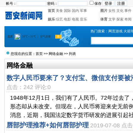
帐号：
密码：
保存
首页
美食
国际
国内
军事
图片
女性
文化
事件
娱乐
综艺
电影
电视
音乐
体育
文学
探索
奇闻
热门搜索：
网页游戏
火箭
您现在的位置：
首页
>>
网络金融
>> 列表
网络金融
数字人民币要来了？支付宝、微信支付要被
点击：242 评论:0
1948年12月1日，我们有了人民币。72年过去
形态却从未改变。但现在，人民币将迎来史无前
消息，近期，我国法定数字货币研发的进展引起社会
唇部护理推荐+如何唇部护理
2019-07-08 点