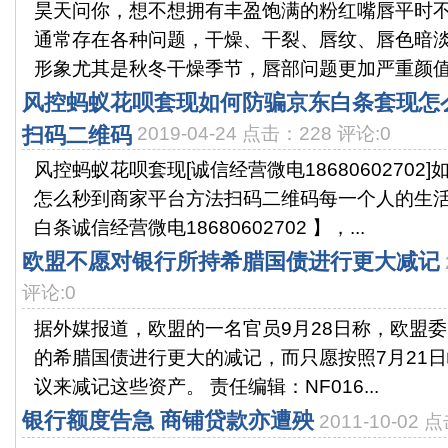
昊天问你，想不想拥有丰盈饱满的粉红嘴唇平时
通常存在各种问题，干燥、干裂、唇纹、唇色暗
形象尤其是秋冬干燥季节，唇部问题更加严重颜值即
风控蚂蚁花呗套现如何防骗京东白条套现怎
扫码二维码
2019-04-24 点击：228 评论:0
风控蚂蚁花呗套现[诚信经营微电18680602702
怎么秒到商家平台方法扫码二维码每一个人的生
白条诚信经营微电18680602702 】，...
欧盟不愿对银行所持希腊国债进行更大减记
评论:0
据外媒报道，欧盟的一名官员9月28日称，欧盟
的希腊国债进行更大的减记，而只愿按照7月21
议来减记这些资产。 责任编辑：NF016...
银行额度告急 商铺贷款亦遭殃
2011-10-02 