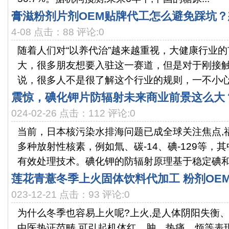
膏滋粉剂片剂OEM贴牌代工怎么避免踩坑
4-08 点击：88 评论:0
随着人们对“以养代治”越来越重视，大健康行业
大，很多朋友想要入驻这一赛道，但是对于刚接
说，很多人不是很了解这个行业的规则，一不小心就
震惊，碘化钾片防辐射未来商业前景这么大
024-02-26 点击：112 评论:0
当前，日本核污染水排海问题已成全球关注焦点,
多种放射性核素，例如氚、碳-14、碘-129等，
有效处理技术。碘化钾的防辐射原理基于稳定碘和.
莲花青薏冬季上火固体饮料代加工 粉剂OE
023-12-21 点击：93 评论:0
为什么冬季也容易上火呢?上火,是人体阴阳失衡、
中医热证范畴,可引起机体红、肿、热痛、烦等表