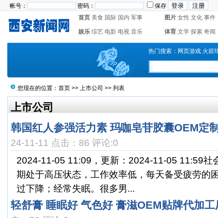
帐号：
密码：
保存
首页
美食
国际
国内
军事
图片
女性
文化
事件
娱乐
综艺
电影
电视
音乐
体育
文学
探索
奇闻
热门搜索：
网页游戏
火箭
您现在的位置：
首页
>>
上市公司
>> 列表
上市公司
韩国红人参强活力素 玛咖皂苷胶囊OEM定
24-11-11 点击：86 评论:0
2024-11-05 11:09，更新：2024-11-05 1
期处于高压状态，工作效率低，每天备受疲劳的
过下降；经常失眠。很多男...
轻舒膏 睡眠好 气色好 膏滋OEM贴牌代加工