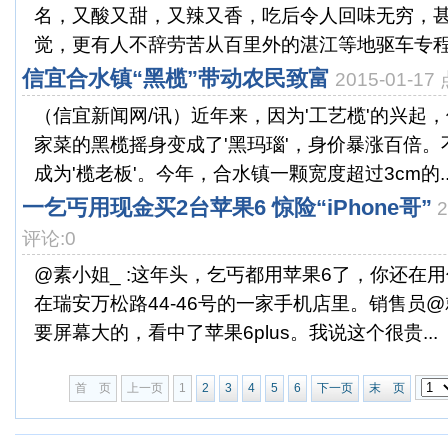
名，又酸又甜，又辣又香，吃后令人回味无穷，
觉，更有人不辞劳苦从百里外的湛江等地驱车专程前
信宜合水镇“黑榄”带动农民致富
2015-01-1
（信宜新闻网/讯）近年来，因为'工艺榄'的兴起
家菜的黑榄摇身变成了'黑玛瑙'，身价暴涨百倍
成为'榄老板'。今年，合水镇一颗宽度超过3cm的..
一乞丐用现金买2台苹果6 惊险“iPhone哥”
评论:0
@素小姐_ :这年头，乞丐都用苹果6了，你还在
在瑞安万松路44-46号的一家手机店里。销售员
要屏幕大的，看中了苹果6plus。我说这个很贵...
首 页
上一页
1
2
3
4
5
6
下一页
末 页