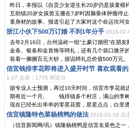
昨日，本报以《自贡少女逆生长20岁仍是孩童模
互助镇20岁女孩曾玉珊在7岁时因脑垂体肿瘤停
童身材的故事。报道引起了大家对这个命运坎坷女孩
浙江小伙下500万订婚 不到1年分手
2015-02
去年2月16日，台州温岭一组“土豪订婚照”在朋
金条、银条和金首饰等聘礼，还有几个袋口微开
装着一捆捆百元大钞，据说聘礼总价值500万元。这
信宜钱排李花即将进入盛开时节 喜欢观看
1-27 点击：1775 评论:0
据专业人士预测，再过10天时间，信宜市李花就
期有近一个月。 钱排镇多个村庄，满山的李树
现在已经长出串串的零星花蕾，星星点点，白里透红
信宜镇隆特色菜杨桃鸭的做法
2015-01-19 
（信宜新闻网/讯）镇隆杨桃鸭是信宜名菜色之一