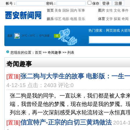
帐号：
密码：
保存
首页
美食
国际
国内
军事
图片
女性
文化
事件
娱乐
综艺
电影
电视
音乐
体育
文学
探索
奇闻
热门搜索：
网页游戏
火箭
您现在的位置：
首页
>>
奇闻趣事
>> 列表
奇闻趣事
张二狗与大学生的故事 电影版：一生
[置顶]
4-12-15 点击：2403 评论:0
张二狗是我的同学。一直以来，我们都是被人拿
端，我曾经是他的梦魇，现在他却是我的梦魇。
列出来，再一次深刻感受风水轮流转这一永恒真理。
信宜特产-正宗的白切三黄鸡做法
[置顶]
2014-