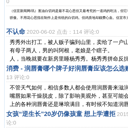
0
（信宜新闻网/讯）葱油白切鸡是最不花心思但又最考究的一道鸡的吃法，但它
骄傲。不用花心思指在制作上是传统的白切鸡。但鸡质地却颇费心血。信宜市大力
不认命
2020-06-02 点击：114 评论:0
秀秀外出打工，被人贩子骗到山里，卖给了一户
有母子两人，男的叫阿根，老娘是个瞎子。
人，当晚就要在新房里睡杨秀秀。杨秀秀拼命反抗，
消费 - 润唇膏哪个牌子好润唇膏应该怎么选
13 评论:0
不管天气如何，相信多数人都会使用润唇膏来滋
嘴唇如果干燥脱皮，除了影响美观外，甚至可能
上的各种润唇膏还是琳琅满目，有时候不知道润唇膏
女孩“逆生长”20岁仍像孩童 想上学遭拒
201
论:0