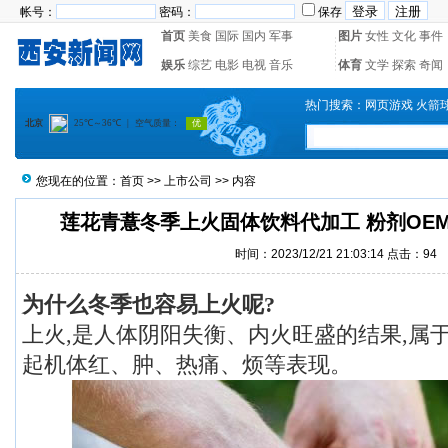
帐号：
密码：
保存
首页
美食
国际
国内
军事
图片
女性
文化
事件
娱乐
综艺
电影
电视
音乐
体育
文学
探索
奇闻
热门搜索：
网页游戏
火箭
您现在的位置：
首页
>>
上市公司
>> 内容
莲花青薏冬季上火固体饮料代加工 粉剂OE
时间：2023/12/21 21:03:14 点击：
94
为什么冬季也容易上火呢?
上火,是人体阴阳失衡、内火旺盛的结果,属
起机体红、肿、热痛、烦等表现。