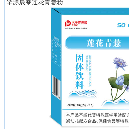
华源晨泰莲花青薏粉