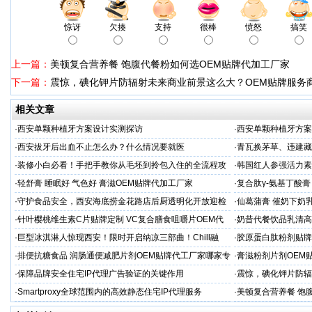
惊讶
欠揍
支持
很棒
愤怒
搞笑
上一篇：
美顿复合营养餐 饱腹代餐粉如何选OEM贴牌代加工厂家
下一篇：
震惊，碘化钾片防辐射未来商业前景这么大？OEM贴牌服务
相关文章
·
西安单颗种植牙方案设计实测探访
·
西安单颗种植牙方案
·
西安拔牙后出血不止怎么办？什么情况要就医
·
青瓦换茅草、违建藏
·
装修小白必看！手把手教你从毛坯到拎包入住的全流程攻
·
韩国红人参强活力素
略，省下3万冤枉钱！
造商
·
轻舒膏 睡眠好 气色好 膏滋OEM贴牌代加工厂家
·
复合肽γ-氨基丁酸
工厂家
·
守护食品安全，西安海底捞金花路店后厨透明化开放迎检
·
仙葛蒲膏 催奶下奶
验
家
·
针叶樱桃维生素C片贴牌定制 VC复合膳食咀嚼片OEM代
·
奶昔代餐饮品乳清高
加工
厂家
·
巨型冰淇淋人惊现西安！限时开启纳凉三部曲！Chill融
·
胶原蛋白肽粉剂贴牌
城，趣顽呀！
·
排便抗糖食品 润肠通便减肥片剂OEM贴牌代工厂家哪家专
·
膏滋粉剂片剂OEM
业
·
保障品牌安全住宅IP代理广告验证的关键作用
·
震惊，碘化钾片防辐
务商
·
Smartproxy全球范围内的高效静态住宅IP代理服务
·
美顿复合营养餐 饱