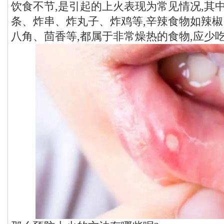
饮食不节,是引起的上火表现为常见情况,其
条、炸串、炸丸子、炸鸡等,辛辣食物如辣
八角、茴香等,都属于非常燥热的食物,应少