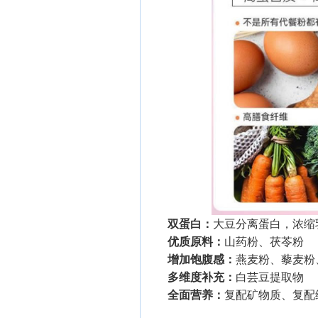
双蛋白：
大豆分离蛋白，浓缩
优质原料：
山药粉、茯苓粉
增加饱腹感：
燕麦粉、藜麦粉
多维度补充：
白芸豆提取物
全面营养：
复配矿物质、复配