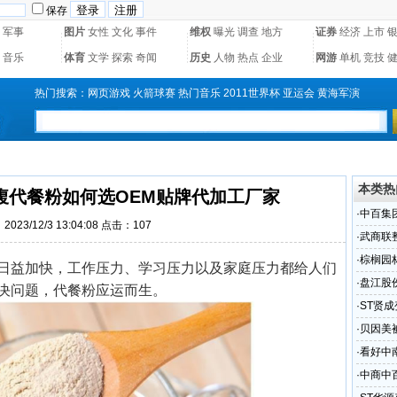
保存
军事
图片
女性
文化
事件
维权
曝光
调查
地方
证券
经济
上市
音乐
体育
文学
探索
奇闻
历史
人物
热点
企业
网游
单机
竞技
热门搜索：
网页游戏
火箭球赛
热门音乐
2011世界杯
亚运会
黄海军演
本类热
腹代餐粉如何选OEM贴牌代加工厂家
·
中百集
023/12/3 13:04:08 点击：
107
·
武商联
·
棕榈园
日益加快，工作压力、学习压力以及家庭压力都给人们
·
盘江股
决问题，代餐粉应运而生。
·
ST贤
·
贝因美
·
看好中
·
中商中