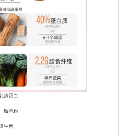
乳清蛋白
、魔芋粉
维生素