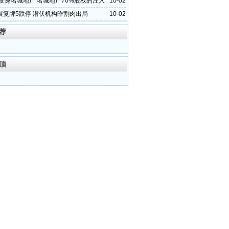
源变身名城地产 名城地产70%股权的注入
10-02
展复牌5跌停 潜伏机构昨割肉出局
10-02
荐
顶