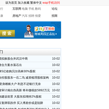
设为首页
加入收藏
繁体中文
wap手机访问
银行
互联网
电脑
手机
数码
论坛
健康
房地产
汽车
招聘
情爱
招商
门
团拟换股合并武汉中商
10-02
整合方案水落石出
10-02
林5亿收购贝尔高林30%股权
10-02
份控股股东一石二鸟 减资梳理股权架构
10-02
成变身赖账大户 利息不还银行无奈
10-02
被审计揭出伪高新 将补缴税款5892万元
10-02
南建设前景 大股东拟增持2%股权
10-02
百复牌双跌停 买入博差价或是陷阱
10-02