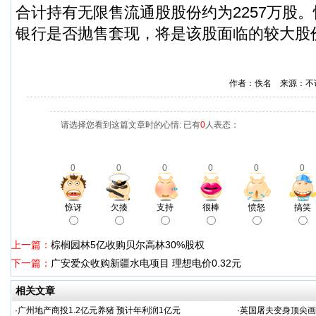
合计持有无限售流通股股份约为2257万股
银行是否抛售套现，将是该股面临的较大股
作者：佚名 来源：不
请选择您看到这篇文章时的心情: 已有
0
人表态：
0
0
0
0
0
0
惊讶
欠揍
支持
很棒
愤怒
搞笑
上一篇：
棕榈园林5亿收购贝尔高林30%股权
下一篇：
广安爱众收购新疆水电项目 理想电价0.32元
相关文章
·
广州地产商投1.2亿元养猪 预计年利润1亿元
·
英国屠夫变身顶尖画家