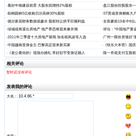
·
看好中南建设前景 大股东拟增持2%股权
·
盘江股份控股股东一
·
棕榈园林5亿收购贝尔高林30%股权
·
ST贤成变身赖账大
·
德尔家居财务数据或掺水 股权转让拱手巨额利益
·
女富豪前10名中6位
·
绿城或将退出房地产 地产界恐将迎来兼并潮
·
评论：“中国地产黄
·
2011年三季度十大房地产新闻 加名税风波等入选
·
广州一限价房项目“
·
中国越南变身金主 巴黎高定迎来新买家
·
《快乐大本营》国庆
·
《老公看你的》现场办婚礼 李好彭宇变身证婚人
·
陈一舟就支付宝股权
相关评论
暂时还没有评论
发表我的评论
大名：