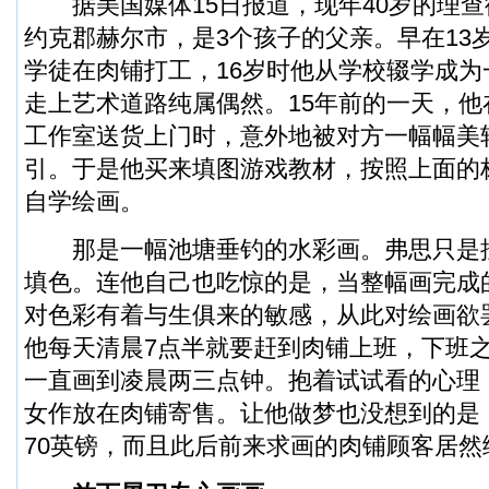
据美国媒体15日报道，现年40岁的理查
约克郡赫尔市，是3个孩子的父亲。早在13
学徒在肉铺打工，16岁时他从学校辍学成
走上艺术道路纯属偶然。15年前的一天，
工作室送货上门时，意外地被对方一幅幅美
引。于是他买来填图游戏教材，按照上面的
自学绘画。
那是一幅池塘垂钓的水彩画。弗思只是
填色。连他自己也吃惊的是，当整幅画完成
对色彩有着与生俱来的敏感，从此对绘画欲
他每天清晨7点半就要赶到肉铺上班，下班
一直画到凌晨两三点钟。抱着试试看的心理
女作放在肉铺寄售。让他做梦也没想到的是
70英镑，而且此后前来求画的肉铺顾客居然