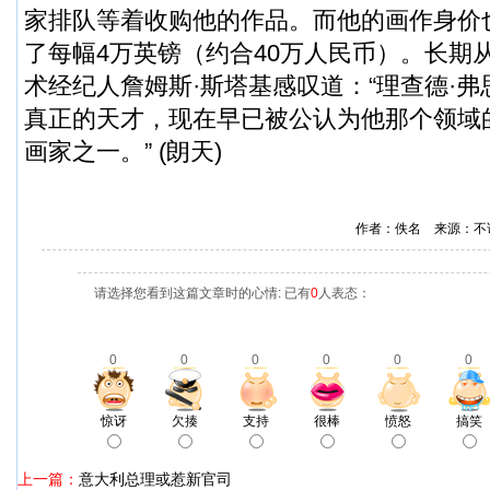
家排队等着收购他的作品。而他的画作身价
了每幅4万英镑（约合40万人民币）。长期
术经纪人詹姆斯·斯塔基感叹道：“理查德·
真正的天才，现在早已被公认为他那个领域
画家之一。” (朗天)
作者：佚名 来源：不
请选择您看到这篇文章时的心情: 已有
0
人表态：
0
0
0
0
0
0
惊讶
欠揍
支持
很棒
愤怒
搞笑
上一篇：
意大利总理或惹新官司