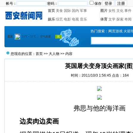
帐号：
密码：
保存
首页
美食
国际
国内
军事
图片
女性
文化
事件
娱乐
综艺
电影
电视
音乐
体育
文学
探索
奇闻
热门搜索：
网页游戏
火箭
您现在的位置：
首页
>>
大人物
>> 内容
英国屠夫变身顶尖画家(图
时间：2011/10/3 1:56:45 点击：
164
弗思与他的海洋画
边卖肉边卖画