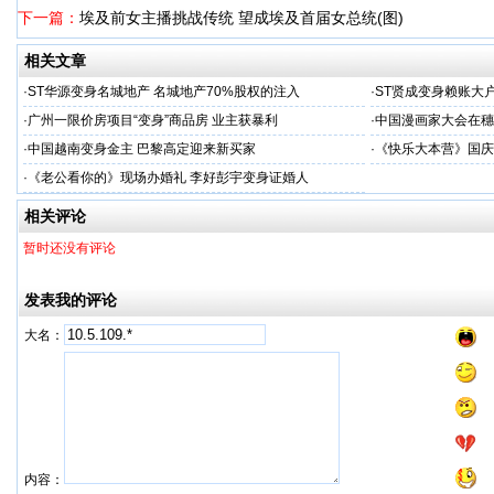
下一篇：
埃及前女主播挑战传统 望成埃及首届女总统(图)
相关文章
·
ST华源变身名城地产 名城地产70%股权的注入
·
ST贤成变身赖账大
·
广州一限价房项目“变身”商品房 业主获暴利
·
中国漫画家大会在穗
·
中国越南变身金主 巴黎高定迎来新买家
·
《快乐大本营》国庆
·
《老公看你的》现场办婚礼 李好彭宇变身证婚人
相关评论
暂时还没有评论
发表我的评论
大名：
内容：