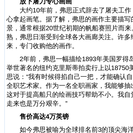
放下屠刀专心画画
大约10年前，弗思正式辞去了屠夫工作
心拿起画笔。据了解，弗思的画作主要描写
景，通常根据20世纪初期的帆船赛照片而来
熟，弗思日渐受到全球各大画廊关注。许多
来，专门收购他的画作。
2年前，弗思一幅描绘1893年美国罗得
举世著名的纽约克里斯蒂拍卖行上以1875
思说：“我有时候得掐自己一把，才能确认
全职艺术家。作为一名全职画家，我能够抽
这对于提高船只的绘画技巧帮助不小。我自
走来也是万分艰辛。”
售价高达4万英镑
如今弗思被喻为全球排名前3的顶尖海洋