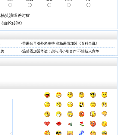
凡搞笑演绎差时症
影《白蛇传说》
盟
·
芒果台再引外来主持 张杨果而加盟《百科全说》
人奖
·
温碧霞加盟华谊：想与冯小刚合作 不怕新人竞争