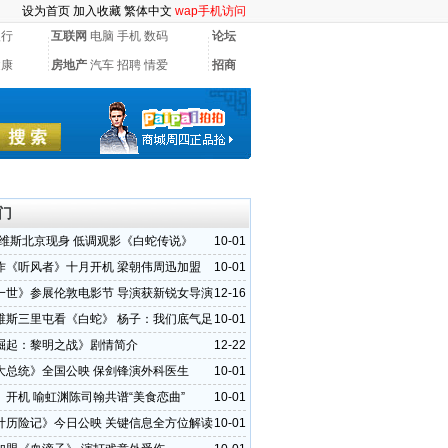
设为首页
加入收藏
繁体中文
wap手机访问
银行
互联网
电脑
手机
数码
论坛
健康
房地产
汽车
招聘
情爱
招商
门
里维斯北京现身 低调观影《白蛇传说》
10-01
作《听风者》十月开机 梁朝伟周迅加盟
10-01
一世》参展伦敦电影节 导演获新锐女导演
12-16
维斯三里屯看《白蛇》 杨子：我们底气足
10-01
崛起：黎明之战》剧情简介
12-22
大总统》全国公映 保剑锋演外科医生
10-01
》开机 喻虹渊陈司翰共谱“美食恋曲”
10-01
计历险记》今日公映 关键信息全方位解读
10-01