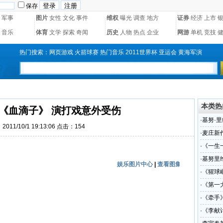
保存
军事
图片
女性
文化
事件
维权
曝光
调查
地方
证券
经济
上市
音乐
体育
文学
探索
奇闻
历史
人物
热点
企业
网游
单机
竞技
热门搜索：
网页游戏
火箭球赛
热门音乐
2011世界杯
亚运会
黄海军演
本类热
《血滴子》 演打戏意外受伤
·
基努·
011/10/1 19:13:06 点击：
154
·
麦庄新
·
《一生
奖
·
基努里
娱乐图片中心
|
查看图集
|
·
《猩球
·
《第一
·
《牵手
·
《李献