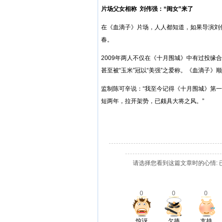
片场父女相称
刘伟强：“闺女”来了
在《血滴子》片场，人人都知道，如果导演刘伟
春。
2009年两人不仅在《十月围城》中有过投缘
甚至被“玉米”冠以“美强”之爱称。《血滴子
监制陈可辛说：“我至今记得《十月围城》第一
短两年，拉开架势，已颇具大将之风。”
请选择您看到这篇文章时的心情: 
0
0
0
惊讶
欠揍
支持