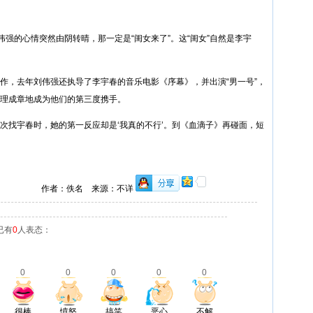
强的心情突然由阴转晴，那一定是“闺女来了”。这“闺女”自然是李宇
合作，去年刘伟强还执导了李宇春的音乐电影《序幕》，并出演“男一号”，
》顺理成章地成为他们的第三度携手。
次找宇春时，她的第一反应却是‘我真的不行’。到《血滴子》再碰面，短
作者：佚名 来源：不详
已有
0
人表态：
0
0
0
0
0
很棒
愤怒
搞笑
恶心
不解