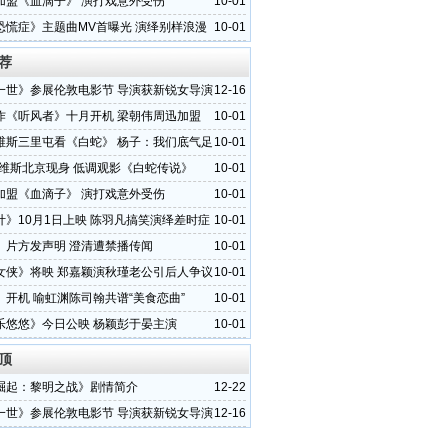
加盟《血滴子》 演打戏意外受伤
10-01
恐慌症》主题曲MV首曝光 演绎别样浪漫
10-01
荐
一世》参展伦敦电影节 导演获新锐女导演
12-16
作《听风者》十月开机 梁朝伟周迅加盟
10-01
维斯三里屯看《白蛇》 杨子：我们底气足
10-01
里维斯北京现身 低调观影《白蛇传说》
10-01
加盟《血滴子》 演打戏意外受伤
10-01
计》10月1日上映 陈羽凡搞笑演绎差时症
10-01
》片方发声明 澄清遭禁播传闻
10-01
女侠》将映 郑嘉颖演秋瑾老公引后人争议
10-01
》开机 喻虹渊陈司翰共谱“美食恋曲”
10-01
乐悠悠》今日公映 杨颖彭于晏主演
10-01
顶
崛起：黎明之战》剧情简介
12-22
一世》参展伦敦电影节 导演获新锐女导演
12-16