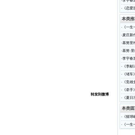
·
李宇春
·
《恋爱
本类推
·
《一生
奖
·
麦庄新
·
基努里
·
基努·
·
李宇春
·
《李献
·
《堵车
·
《竞雄
·
《牵手
转发到微博
·
《夏日
本类固
·
《猩球
·
《一生
奖