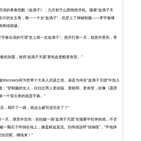
导演的青春型酷《血滴子》，九月初于山西悄然开机。随着“血滴子天
影片的女主角，唯一一个女“血滴子”，也穿上了神秘制服——
李宇春
继
演再续前缘。
李宇春出演的可谓“史上第一女血滴子”。然开打第一天，就意外受伤，李
春的加盟，使得‘血滴子天团’更热血更酷更有型。”
iscovery评为世界十大杀人武器之首。谈及为何在“血滴子天团”中加入
道：“穿制服的女人，往往比男人更凶猛、更聪明、更有型，好像《霹雳
第一个冒出来的就是宇春。”
员，我吓了一跳，就这么被写进历史了？”
第一天，便意外负伤：在拍摄一场“血滴子天团”在烟雾中狂奔的戏，不甘
被一颗石子绊倒在地上，膝盖鲜血直流。刘伟强连呼“传御医”，“平地摔
没拍完呢，继续来！”