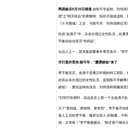
网易
娱乐
9月30日报道
由陈可辛监制、
刘伟强
团”之“明天组合”的
黄晓明
、
阮经天
陆续进组，
《十月围城》之后，与陈可辛、刘伟强两位导
此前“血滴子”中，从未出现过女性队员，此番
宇春却自信笑言“伤得起”。
出品人之一，星美集团董事长覃宏表示：“李宇
开打意外受伤
陈可辛：“霹雳娇娃”来了
李宇春笑言。血滴子是雍正时期的特工部队，被d
此前从未出现过的女性队员，监制陈可辛解释
娇娃》，要找这样的演员，刘伟强和我脑海里
“刘导打给我时，说这是史上第一个女血滴子队
为了“更凶猛、更聪明、更有型”，李宇春开拍
落人之后的李宇春，爆发出惊人 的能量，不料
倒，太笨啦！”李宇春挠挠头，“刚才那个镜头