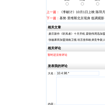
上一篇：
《李献计》10月1日上映 陈羽
下一篇：
基努·里维斯北京现身 低调观
相关文章
·
麦庄新作《听风者》十月开机 梁朝伟周迅加
·
张杨果而加盟湖南卫视 坦言曾和欧弟竞争新
相关评论
暂时还没有评论
发表我的评论
大名：
内容：