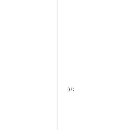
（
/7）