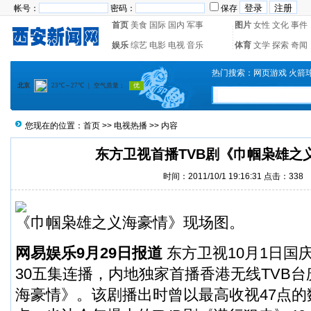
帐号：
密码：
保存
首页
美食
国际
国内
军事
图片
女性
文化
事件
娱乐
综艺
电影
电视
音乐
体育
文学
探索
奇闻
热门搜索：
网页游戏
火箭
您现在的位置：
首页
>>
电视热播
>> 内容
东方卫视首播TVB剧《巾帼枭雄之
时间：2011/10/1 19:16:31 点击：
338
《巾帼枭雄之义海豪情》现场图。
网易娱乐9月29日报道
东方卫视10月1日国庆
30五集连播，内地独家首播香港无线TVB
海豪情》。该剧播出时曾以最高收视47点的