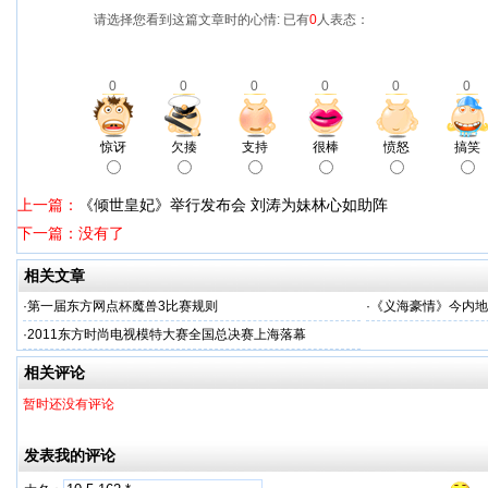
请选择您看到这篇文章时的心情: 已有
0
人表态：
0
0
0
0
0
0
惊讶
欠揍
支持
很棒
愤怒
搞笑
上一篇：
《倾世皇妃》举行发布会 刘涛为妹林心如助阵
下一篇：没有了
相关文章
·
第一届东方网点杯魔兽3比赛规则
·
《义海豪情》今内地
·
2011东方时尚电视模特大赛全国总决赛上海落幕
相关评论
暂时还没有评论
发表我的评论