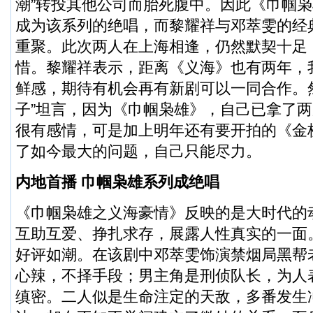
潮”转投其他公司而胎死腹中。因此《巾帼
成为该系列的绝唱，而黎耀祥与邓萃雯的经
重聚。此次两人在上海相逢，仍然默契十足
惜。黎耀祥表示，距离《义海》也有两年，
鲜感，期待有机会再有新剧可以一同合作。
子”坦言，因为《巾帼枭雄》，自己已拿了
很有感情，可是加上明年还有要开拍的《金
了如今最大的问题，自己只能尽力。
内地首播 巾帼枭雄系列成绝唱
《巾帼枭雄之义海豪情》反映的是大时代的
互助互爱、挣扎求存，展露人性真实的一面
好评如潮。在该剧中邓萃雯饰演禁烟局黑帮
心辣，不择手段；男主角是刑侦队长，为人
缜密。二人似是生命注定的天敌，多番发生