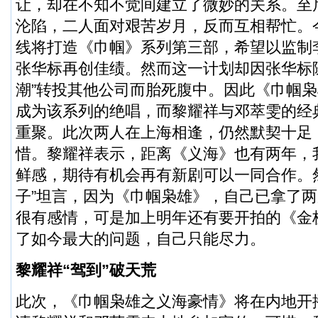
让，却在不知不觉间建立了微妙的关系。至
沦陷，二人面对艰苦岁月，反而互相帮忙。
线将打造《巾帼》系列第三部，希望以监制
张华标再创佳绩。然而这一计划却因张华标随
潮”转投其他公司而胎死腹中。因此《巾帼
成为该系列的绝唱，而黎耀祥与邓萃雯的经
重聚。此次两人在上海相逢，仍然默契十足
惜。黎耀祥表示，距离《义海》也有两年，
鲜感，期待有机会再有新剧可以一同合作。
子”坦言，因为《巾帼枭雄》，自己已拿了
很有感情，可是加上明年还有要开拍的《金
了如今最大的问题，自己只能尽力。
黎耀祥“驾到”破天荒
此次，《巾帼枭雄之义海豪情》将在内地开