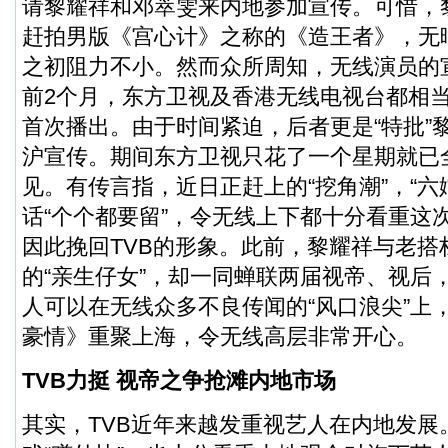
请黎耀祥和邓萃雯来内地参加宣传。可惜，
赶拍男版《宫心计》之称的《造王者》，无
之初阻力不小。然而众所周知，无线演员的
前2个月，东方卫视及香港无线电视台都相
首次播出。由于时间紧迫，后者更是“特批”
沪宣传。期间东方卫视只花了一个星期就已
见。有传言指，近日正赶上的“挖角潮”，“六
话“个个都要留”，令无线上下都十分看重这
因此挽回TVB的形象。此前，黎耀祥与老搭
的“亲生仔女”，却一同蝉联两届视帝、视后
人可以在无线众多不良传闻的“风口浪尖”上
豪情》重聚上海，令无线高层非常开心。
TVB
力挺 视帝之争抢滩内地市场
其实，TVB近年来越发重视艺人在内地发展