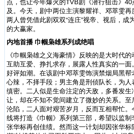
点，也让今年爆火的TVB剧《潜行狙击》4
及。今天，剧中两位主演黎耀祥、邓萃雯再
两人曾凭借此剧双双“连庄”视帝、视后，成
的大赢家。
内地首播 巾帼枭雄系列成绝唱
《巾帼枭雄之义海豪情》反映的是大时代的
互助互爱、挣扎求存，展露人性真实的一面
好评如潮。在该剧中邓萃雯饰演禁烟局黑帮
心辣，不择手段；男主角是刑侦队长，为人
缜密。二人似是生命注定的天敌，多番发生
让，却在不知不觉间建立了微妙的关系。至
沦陷，二人面对艰苦岁月，反而互相帮忙。
线将打造《巾帼》系列第三部，希望以监制
张华标再创佳绩。然而这一计划却因张华标随