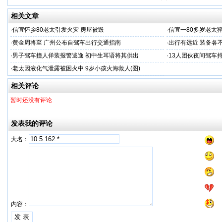
相关文章
·
信宜怀乡80老太引发火灾 房屋被毁
·
信宜一80多岁老太
·
黄金周将至 广州公布自驾车出行交通指南
·
出行有远近 装备各
·
男子驾车撞人佯装报警逃逸 初中生耳语将其供出
·
13人团伙夜间驾车
·
老太因液化气泄露被困火中 9岁小孩火海救人(图)
相关评论
暂时还没有评论
发表我的评论
大名：
内容：