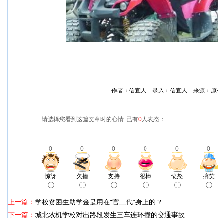
作者：信宜人 录入：
信宜人
来源：原
请选择您看到这篇文章时的心情: 已有
0
人表态：
0
0
0
0
0
0
惊讶
欠揍
支持
很棒
愤怒
搞笑
上一篇：
学校贫困生助学金是用在“官二代”身上的？
下一篇：
城北农机学校对出路段发生三车连环撞的交通事故