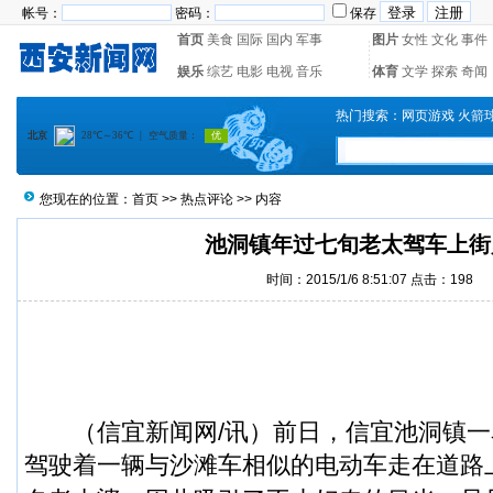
帐号：
密码：
保存
首页
美食
国际
国内
军事
图片
女性
文化
事件
娱乐
综艺
电影
电视
音乐
体育
文学
探索
奇闻
热门搜索：
网页游戏
火箭
您现在的位置：
首页
>>
热点评论
>> 内容
池洞镇年过七旬老太驾车上街
时间：2015/1/6 8:51:07 点击：
198
（
信宜新闻
网/讯）前日，信宜池洞镇
驾驶着一辆与沙滩车相似的电动车走在道路